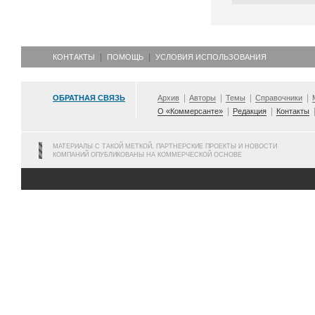
КОНТАКТЫ
ПОМОЩЬ
УСЛОВИЯ ИСПОЛЬЗОВАНИЯ
ОБРАТНАЯ СВЯЗЬ
Архив
Авторы
Темы
Справочники
О «Коммерсанте»
Редакция
Контакты
МАТЕРИАЛЫ С ТАКОЙ МЕТКОЙ, ПАРТНЕРСКИЕ ПРОЕКТЫ И НОВОСТИ
КОМПАНИЙ ОПУБЛИКОВАНЫ НА КОММЕРЧЕСКОЙ ОСНОВЕ