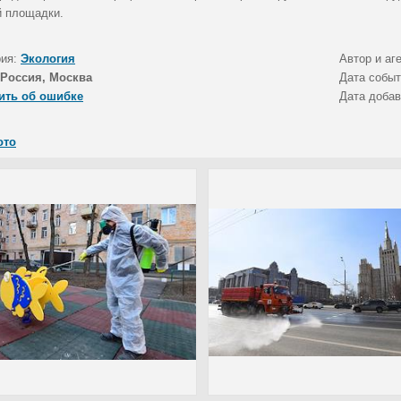
й площадки.
рия:
Экология
Автор и аг
Россия, Москва
Дата собы
ить об ошибке
Дата доба
ото