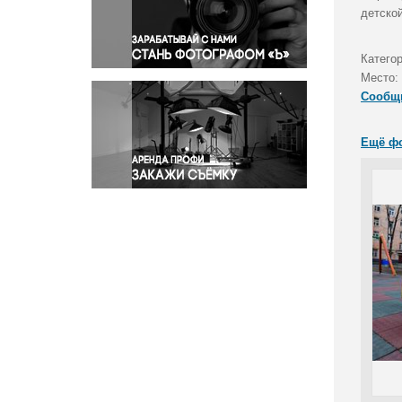
Правосудие
детско
Происшествия и конфликты
Религия
Катего
Место:
Светская жизнь
Сообщ
Спорт
Экология
Ещё ф
Экономика и бизнес