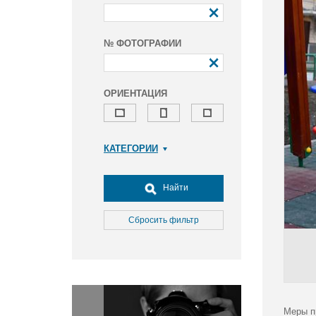
№ ФОТОГРАФИИ
ОРИЕНТАЦИЯ
КАТЕГОРИИ
Армия и ВПК
Досуг, туризм и отдых
Найти
Культура
Медицина
Сбросить фильтр
Наука
Образование
Общество
Окружающая среда
Политика
Меры п