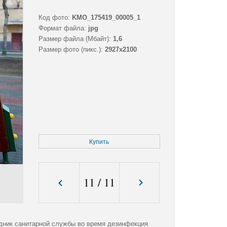
Код фото:
KMO_175419_00005_1
Формат файла:
jpg
Размер файла (Мбайт):
1,6
Размер фото (пикс.):
2927x2100
Купить
11
/
11
дник санитарной службы во время дезинфекция