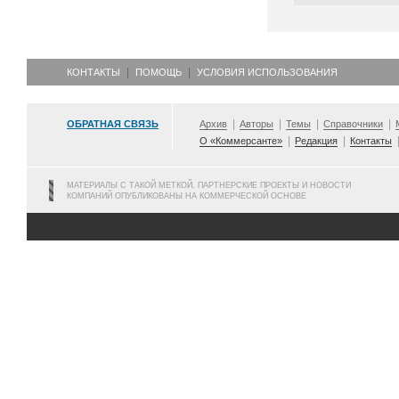
КОНТАКТЫ
ПОМОЩЬ
УСЛОВИЯ ИСПОЛЬЗОВАНИЯ
ОБРАТНАЯ СВЯЗЬ
Архив
Авторы
Темы
Справочники
О «Коммерсанте»
Редакция
Контакты
МАТЕРИАЛЫ С ТАКОЙ МЕТКОЙ, ПАРТНЕРСКИЕ ПРОЕКТЫ И НОВОСТИ
КОМПАНИЙ ОПУБЛИКОВАНЫ НА КОММЕРЧЕСКОЙ ОСНОВЕ