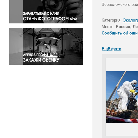
Правосудие
Всеволожского рай
Происшествия и конфликты
Религия
Категория:
Эколог
Место:
Россия, Ле
Светская жизнь
Сообщить об оши
Спорт
Экология
Ещё фото
Экономика и бизнес