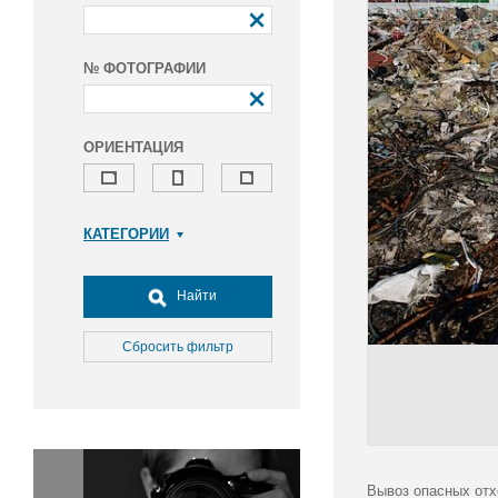
№ ФОТОГРАФИИ
ОРИЕНТАЦИЯ
КАТЕГОРИИ
Армия и ВПК
Досуг, туризм и отдых
Найти
Культура
Медицина
Сбросить фильтр
Наука
Образование
Общество
Окружающая среда
Политика
Вывоз опасных отхо