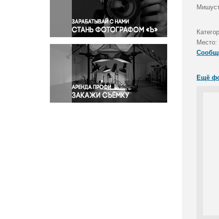
Правосудие
Мишуст
Происшествия и конфликты
Религия
Катего
Место:
Светская жизнь
Сообщ
Спорт
Экология
Ещё ф
Экономика и бизнес