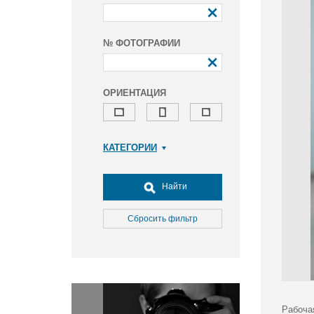
№ ФОТОГРАФИИ
ОРИЕНТАЦИЯ
КАТЕГОРИИ
Армия и ВПК
Досуг, туризм и отдых
Найти
Культура
Медицина
Сбросить фильтр
Наука
Образование
Общество
Окружающая среда
Политика
Рабоча