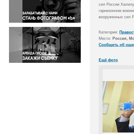
Правосудие
сил России Халилу
гарнизонном военн
Происшествия и конфликты
вооруженных сил Р
Религия
Светская жизнь
Категория:
Правос
Спорт
Место:
Россия, М
Экология
Сообщить об оши
Экономика и бизнес
Ещё фото