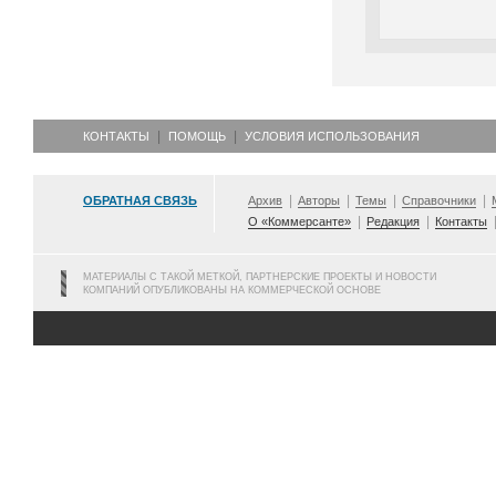
КОНТАКТЫ
ПОМОЩЬ
УСЛОВИЯ ИСПОЛЬЗОВАНИЯ
ОБРАТНАЯ СВЯЗЬ
Архив
Авторы
Темы
Справочники
О «Коммерсанте»
Редакция
Контакты
МАТЕРИАЛЫ С ТАКОЙ МЕТКОЙ, ПАРТНЕРСКИЕ ПРОЕКТЫ И НОВОСТИ
КОМПАНИЙ ОПУБЛИКОВАНЫ НА КОММЕРЧЕСКОЙ ОСНОВЕ