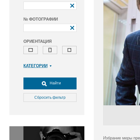
№ ФОТОГРАФИИ
ОРИЕНТАЦИЯ
КАТЕГОРИИ
Армия и ВПК
Досуг, туризм и отдых
Найти
Культура
Медицина
Сбросить фильтр
Наука
Образование
Общество
Окружающая среда
Политика
Избрание меры пре