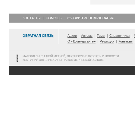
КОНТАКТЫ
ПОМОЩЬ
УСЛОВИЯ ИСПОЛЬЗОВАНИЯ
ОБРАТНАЯ СВЯЗЬ
Архив
Авторы
Темы
Справочники
О «Коммерсанте»
Редакция
Контакты
МАТЕРИАЛЫ С ТАКОЙ МЕТКОЙ, ПАРТНЕРСКИЕ ПРОЕКТЫ И НОВОСТИ
КОМПАНИЙ ОПУБЛИКОВАНЫ НА КОММЕРЧЕСКОЙ ОСНОВЕ