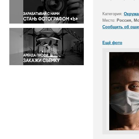
Правосудие
Происшествия и конфликты
Категория:
Окружа
Религия
Место:
Россия, М
Сообщить об оши
Светская жизнь
Спорт
Ещё фото
Экология
Экономика и бизнес