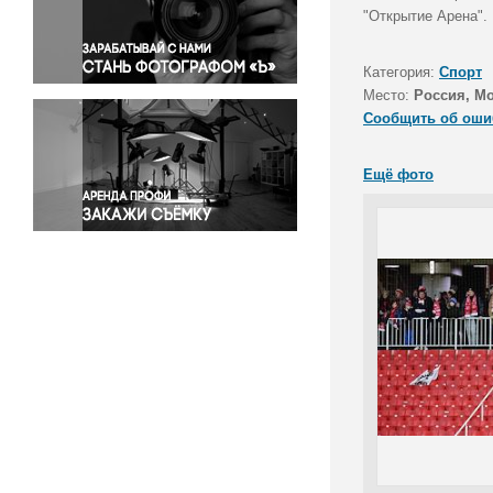
Правосудие
"Открытие Арена".
Происшествия и конфликты
Религия
Категория:
Спорт
Место:
Россия, М
Светская жизнь
Сообщить об оши
Спорт
Экология
Ещё фото
Экономика и бизнес