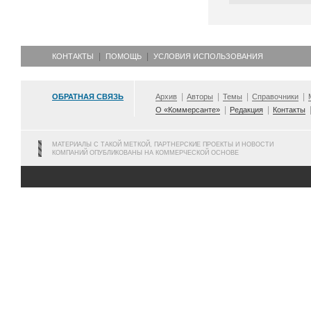
КОНТАКТЫ
ПОМОЩЬ
УСЛОВИЯ ИСПОЛЬЗОВАНИЯ
ОБРАТНАЯ СВЯЗЬ
Архив
Авторы
Темы
Справочники
О «Коммерсанте»
Редакция
Контакты
МАТЕРИАЛЫ С ТАКОЙ МЕТКОЙ, ПАРТНЕРСКИЕ ПРОЕКТЫ И НОВОСТИ
КОМПАНИЙ ОПУБЛИКОВАНЫ НА КОММЕРЧЕСКОЙ ОСНОВЕ