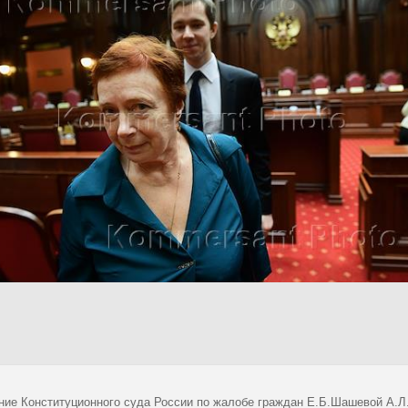
ние Конституционного суда России по жалобе граждан Е.Б.Шашевой А.Л