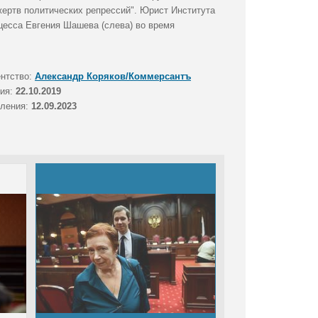
жертв политических репрессий". Юрист Института
оцесса Евгения Шашева (слева) во время
ентство:
Александр Коряков/Коммерсантъ
тия:
22.10.2019
вления:
12.09.2023