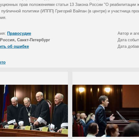
туционных прав положениями статьи 13 Закона России "О реабилитации 
 публичной политики (ИППП) Григорий Вайпан (в центре) и участница пр
ния.
рия:
Правосудие
Автор и аг
Россия, Санкт-Петербург
Дата собы
ить об ошибке
Дата доба
ото