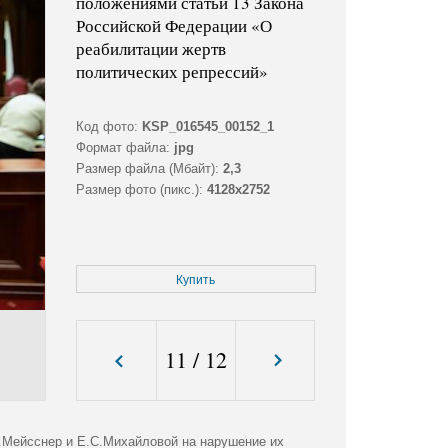
положениями статьи 13 Закона
Российской Федерации «О
реабилитации жертв
политических репрессий»
Код фото:
KSP_016545_00152_1
Формат файла:
jpg
Размер файла (Мбайт):
2,3
Размер фото (пикс.):
4128x2752
Купить
11
/
12
.Мейсснер и Е.С.Михайловой на нарушение их