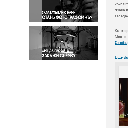
Правосудие
консти
права и
Происшествия и конфликты
заседа
Религия
Светская жизнь
Катего
Спорт
Место:
Экология
Сообщ
Экономика и бизнес
Ещё ф