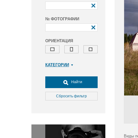
№ ФОТОГРАФИИ
ОРИЕНТАЦИЯ
КАТЕГОРИИ
Армия и ВПК
Досуг, туризм и отдых
Найти
Культура
Медицина
Сбросить фильтр
Наука
Образование
Общество
Окружающая среда
Политика
Виды п