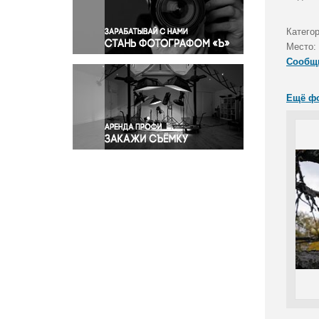
Правосудие
Происшествия и конфликты
Катего
Религия
Место:
Сообщ
Светская жизнь
Спорт
Ещё ф
Экология
Экономика и бизнес