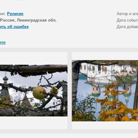
рия:
Религия
Автор и аг
Россия, Ленинградская обл.
Дата собы
ить об ошибке
Дата доба
ото