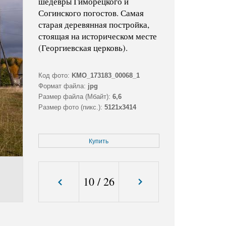
шедевры Гиморецкого и
Согинского погостов. Самая
старая деревянная постройка,
стоящая на историческом месте
(Георгиевская церковь).
Код фото:
KMO_173183_00068_1
Формат файла:
jpg
Размер файла (Мбайт):
6,6
Размер фото (пикс.):
5121x3414
Купить
10
/
26