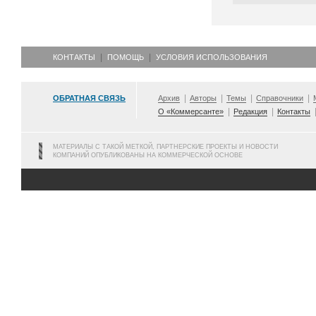
КОНТАКТЫ
ПОМОЩЬ
УСЛОВИЯ ИСПОЛЬЗОВАНИЯ
ОБРАТНАЯ СВЯЗЬ
Архив
Авторы
Темы
Справочники
О «Коммерсанте»
Редакция
Контакты
МАТЕРИАЛЫ С ТАКОЙ МЕТКОЙ, ПАРТНЕРСКИЕ ПРОЕКТЫ И НОВОСТИ
КОМПАНИЙ ОПУБЛИКОВАНЫ НА КОММЕРЧЕСКОЙ ОСНОВЕ