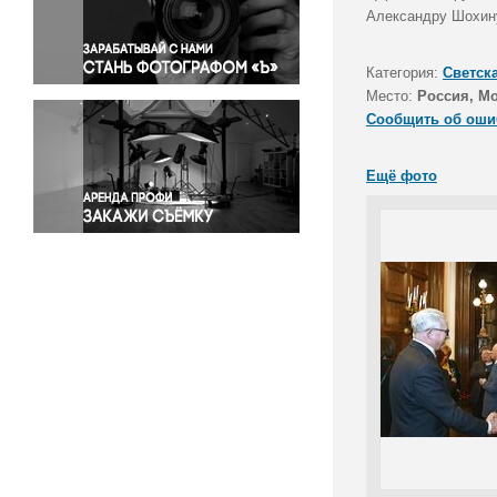
Правосудие
Александру Шохину
Происшествия и конфликты
Религия
Категория:
Светск
Место:
Россия, М
Светская жизнь
Сообщить об оши
Спорт
Экология
Ещё фото
Экономика и бизнес