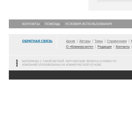
КОНТАКТЫ
ПОМОЩЬ
УСЛОВИЯ ИСПОЛЬЗОВАНИЯ
ОБРАТНАЯ СВЯЗЬ
Архив
Авторы
Темы
Справочники
О «Коммерсанте»
Редакция
Контакты
МАТЕРИАЛЫ С ТАКОЙ МЕТКОЙ, ПАРТНЕРСКИЕ ПРОЕКТЫ И НОВОСТИ
КОМПАНИЙ ОПУБЛИКОВАНЫ НА КОММЕРЧЕСКОЙ ОСНОВЕ