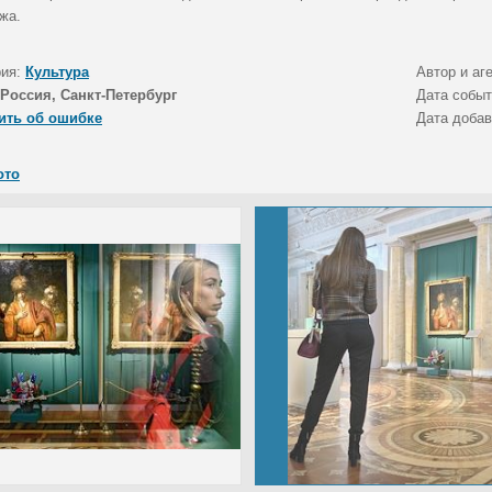
жа.
рия:
Культура
Автор и аг
Россия, Санкт-Петербург
Дата собы
ить об ошибке
Дата доба
ото