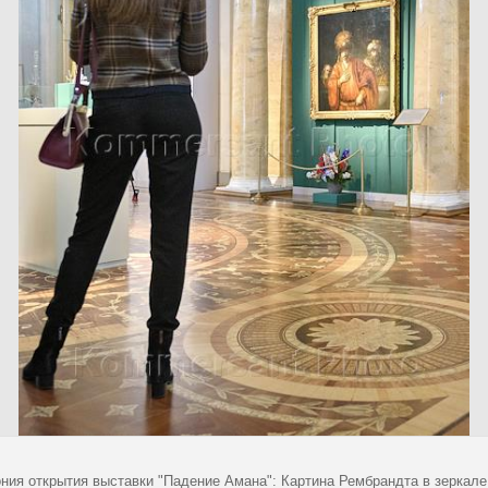
ния открытия выставки "Падение Амана": Картина Рембрандта в зеркале