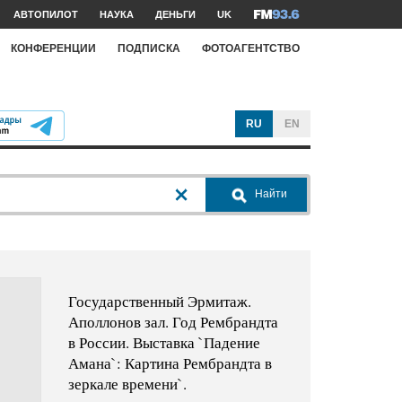
АВТОПИЛОТ
НАУКА
ДЕНЬГИ
UK
КОНФЕРЕНЦИИ
ПОДПИСКА
ФОТОАГЕНТСТВО
RU
EN
Найти
Государственный Эрмитаж.
Аполлонов зал. Год Рембрандта
в России. Выставка `Падение
Амана`: Картина Рембрандта в
зеркале времени`.