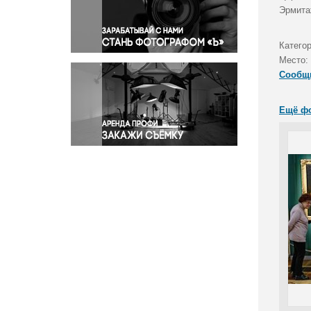
Правосудие
Эрмита
Происшествия и конфликты
Религия
Катего
Место:
Светская жизнь
Сообщ
Спорт
Экология
Ещё ф
Экономика и бизнес