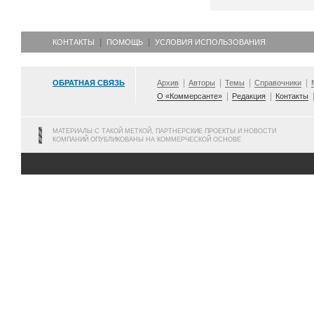
КОНТАКТЫ
ПОМОЩЬ
УСЛОВИЯ ИСПОЛЬЗОВАНИЯ
ОБРАТНАЯ СВЯЗЬ
Архив
Авторы
Темы
Справочники
О «Коммерсанте»
Редакция
Контакты
МАТЕРИАЛЫ С ТАКОЙ МЕТКОЙ, ПАРТНЕРСКИЕ ПРОЕКТЫ И НОВОСТИ
КОМПАНИЙ ОПУБЛИКОВАНЫ НА КОММЕРЧЕСКОЙ ОСНОВЕ