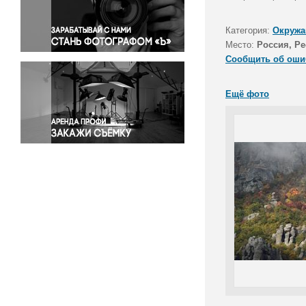
Правосудие
Происшествия и конфликты
Категория:
Окружа
Религия
Место:
Россия, Р
Сообщить об оши
Светская жизнь
Спорт
Ещё фото
Экология
Экономика и бизнес