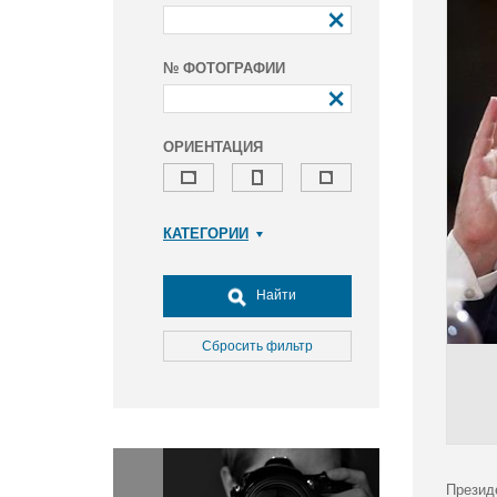
№ ФОТОГРАФИИ
ОРИЕНТАЦИЯ
КАТЕГОРИИ
Армия и ВПК
Досуг, туризм и отдых
Найти
Культура
Медицина
Сбросить фильтр
Наука
Образование
Общество
Окружающая среда
Политика
Презид