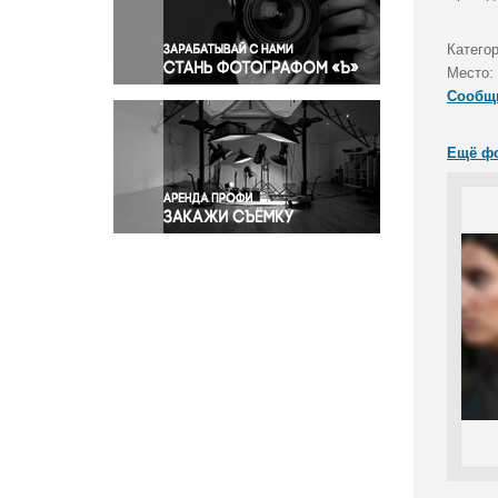
Правосудие
Происшествия и конфликты
Катего
Религия
Место:
Сообщ
Светская жизнь
Спорт
Ещё ф
Экология
Экономика и бизнес