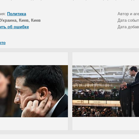
рия:
Политика
Автор и аг
Украина, Киев, Киев
Дата собы
ить об ошибке
Дата доба
ото