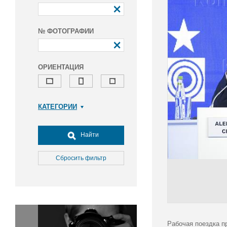
№ ФОТОГРАФИИ
ОРИЕНТАЦИЯ
КАТЕГОРИИ
Армия и ВПК
Досуг, туризм и отдых
Найти
Культура
Медицина
Сбросить фильтр
Наука
Образование
Общество
Окружающая среда
Политика
Рабочая поездка п