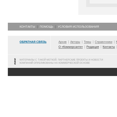
КОНТАКТЫ
ПОМОЩЬ
УСЛОВИЯ ИСПОЛЬЗОВАНИЯ
ОБРАТНАЯ СВЯЗЬ
Архив
Авторы
Темы
Справочники
О «Коммерсанте»
Редакция
Контакты
МАТЕРИАЛЫ С ТАКОЙ МЕТКОЙ, ПАРТНЕРСКИЕ ПРОЕКТЫ И НОВОСТИ
КОМПАНИЙ ОПУБЛИКОВАНЫ НА КОММЕРЧЕСКОЙ ОСНОВЕ