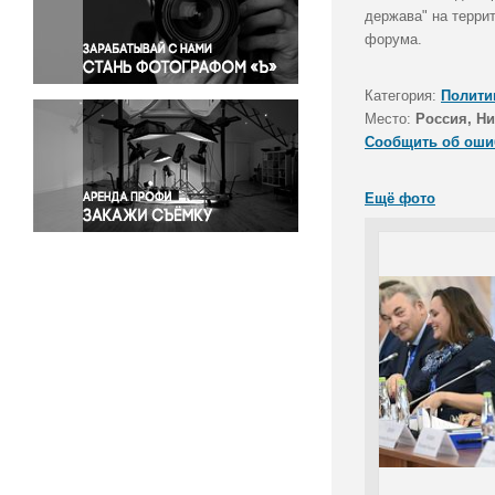
Правосудие
держава" на терри
форума.
Происшествия и конфликты
Религия
Категория:
Полити
Светская жизнь
Место:
Россия, Н
Спорт
Сообщить об оши
Экология
Экономика и бизнес
Ещё фото