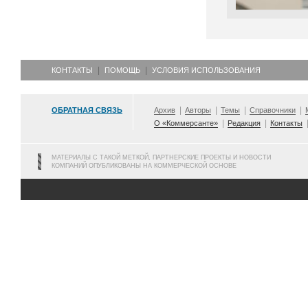
КОНТАКТЫ
ПОМОЩЬ
УСЛОВИЯ ИСПОЛЬЗОВАНИЯ
ОБРАТНАЯ СВЯЗЬ
Архив
Авторы
Темы
Справочники
О «Коммерсанте»
Редакция
Контакты
МАТЕРИАЛЫ С ТАКОЙ МЕТКОЙ, ПАРТНЕРСКИЕ ПРОЕКТЫ И НОВОСТИ
КОМПАНИЙ ОПУБЛИКОВАНЫ НА КОММЕРЧЕСКОЙ ОСНОВЕ