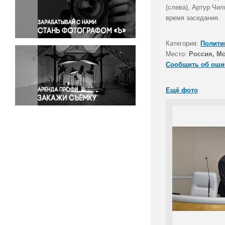
Правосудие
(слева), Артур Чи
время заседания.
Происшествия и конфликты
Религия
Категория:
Полити
Светская жизнь
Место:
Россия, М
Спорт
Сообщить об оши
Экология
Экономика и бизнес
Ещё фото