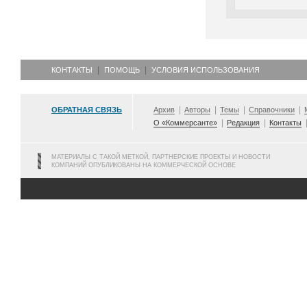
КОНТАКТЫ
ПОМОЩЬ
УСЛОВИЯ ИСПОЛЬЗОВАНИЯ
ОБРАТНАЯ СВЯЗЬ
Архив
Авторы
Темы
Справочники
О «Коммерсанте»
Редакция
Контакты
МАТЕРИАЛЫ С ТАКОЙ МЕТКОЙ, ПАРТНЕРСКИЕ ПРОЕКТЫ И НОВОСТИ
КОМПАНИЙ ОПУБЛИКОВАНЫ НА КОММЕРЧЕСКОЙ ОСНОВЕ