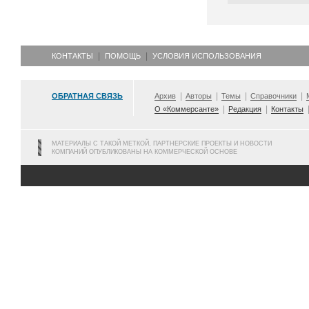
КОНТАКТЫ
ПОМОЩЬ
УСЛОВИЯ ИСПОЛЬЗОВАНИЯ
ОБРАТНАЯ СВЯЗЬ
Архив
Авторы
Темы
Справочники
О «Коммерсанте»
Редакция
Контакты
МАТЕРИАЛЫ С ТАКОЙ МЕТКОЙ, ПАРТНЕРСКИЕ ПРОЕКТЫ И НОВОСТИ
КОМПАНИЙ ОПУБЛИКОВАНЫ НА КОММЕРЧЕСКОЙ ОСНОВЕ