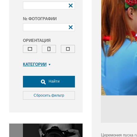
№ ФОТОГРАФИИ
ОРИЕНТАЦИЯ
КАТЕГОРИИ
Армия и ВПК
Досуг, туризм и отдых
Найти
Культура
Медицина
Сбросить фильтр
Наука
Образование
Общество
Окружающая среда
Политика
Церемония пуска г