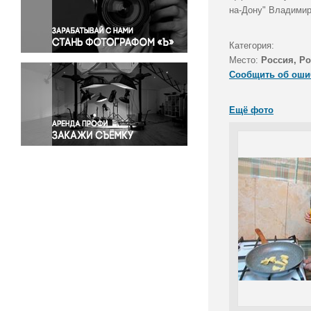
Правосудие
на-Дону" Владимир 
Происшествия и конфликты
Религия
Категория:
Место:
Россия, Ро
Светская жизнь
Сообщить об оши
Спорт
Экология
Ещё фото
Экономика и бизнес