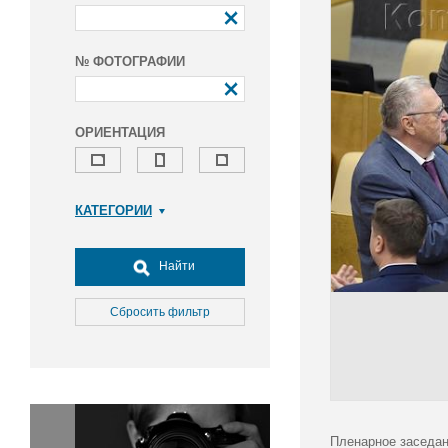
№ ФОТОГРАФИИ
ОРИЕНТАЦИЯ
КАТЕГОРИИ
Армия и ВПК
Досуг, туризм и отдых
Найти
Культура
Медицина
Сбросить фильтр
Наука
Образование
Общество
Окружающая среда
Политика
Пленарное заседан