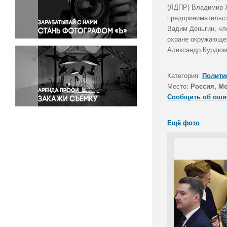
Правосудие
(ЛДПР) Владимир Ж
предпринимательст
Происшествия и конфликты
Вадим Деньгин, чл
Религия
охране окружающей
Светская жизнь
Александр Курдюм
Спорт
Экология
Категория:
Полити
Экономика и бизнес
Место:
Россия, М
Сообщить об оши
Ещё фото