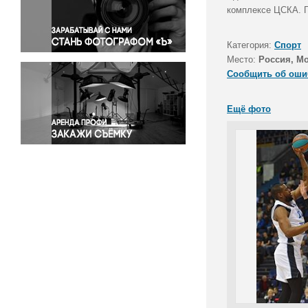
Правосудие
комплексе ЦСКА. Г
Происшествия и конфликты
Религия
Категория:
Спорт
Место:
Россия, М
Светская жизнь
Сообщить об оши
Спорт
Экология
Ещё фото
Экономика и бизнес