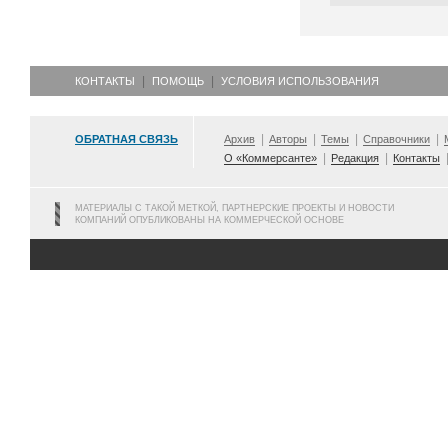
КОНТАКТЫ
ПОМОЩЬ
УСЛОВИЯ ИСПОЛЬЗОВАНИЯ
ОБРАТНАЯ СВЯЗЬ
Архив
Авторы
Темы
Справочники
О «Коммерсанте»
Редакция
Контакты
МАТЕРИАЛЫ С ТАКОЙ МЕТКОЙ, ПАРТНЕРСКИЕ ПРОЕКТЫ И НОВОСТИ
КОМПАНИЙ ОПУБЛИКОВАНЫ НА КОММЕРЧЕСКОЙ ОСНОВЕ