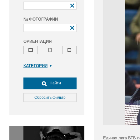
№ ФОТОГРАФИИ
ОРИЕНТАЦИЯ
КАТЕГОРИИ
Армия и ВПК
Досуг, туризм и отдых
Найти
Культура
Медицина
Сбросить фильтр
Наука
Образование
Общество
Окружающая среда
Политика
Единая лига ВТБ п