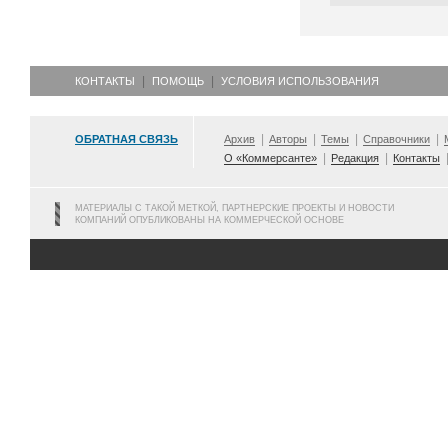
КОНТАКТЫ
ПОМОЩЬ
УСЛОВИЯ ИСПОЛЬЗОВАНИЯ
ОБРАТНАЯ СВЯЗЬ
Архив
Авторы
Темы
Справочники
О «Коммерсанте»
Редакция
Контакты
МАТЕРИАЛЫ С ТАКОЙ МЕТКОЙ, ПАРТНЕРСКИЕ ПРОЕКТЫ И НОВОСТИ
КОМПАНИЙ ОПУБЛИКОВАНЫ НА КОММЕРЧЕСКОЙ ОСНОВЕ