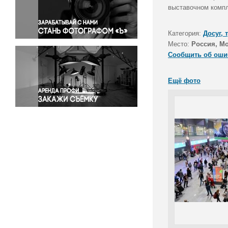
Правосудие
выставочном компл
Происшествия и конфликты
Религия
Категория:
Досуг, 
Место:
Россия, М
Светская жизнь
Сообщить об оши
Спорт
Экология
Ещё фото
Экономика и бизнес