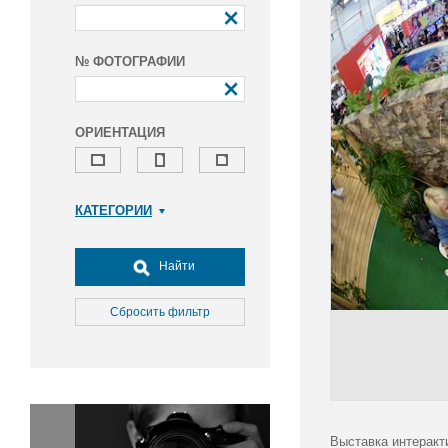
№ ФОТОГРАФИИ
ОРИЕНТАЦИЯ
КАТЕГОРИИ
Армия и ВПК
Досуг, туризм и отдых
Найти
Культура
Медицина
Сбросить фильтр
Наука
Образование
Общество
Окружающая среда
Политика
Выставка интеракт