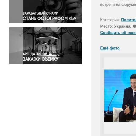
Правосудие
встречи на форуме
Происшествия и конфликты
Религия
Категория:
Полити
Место:
Украина, 
Светская жизнь
Сообщить об оши
Спорт
Экология
Ещё фото
Экономика и бизнес