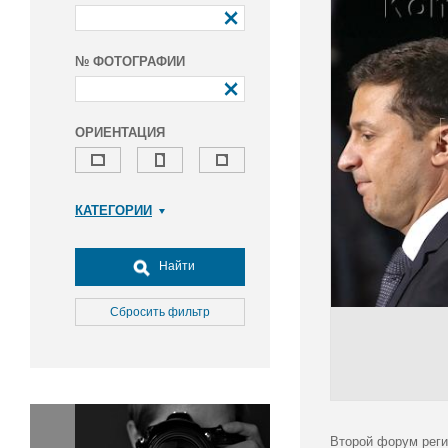
№ ФОТОГРАФИИ
ОРИЕНТАЦИЯ
КАТЕГОРИИ
Армия и ВПК
Досуг, туризм и отдых
Найти
Культура
Медицина
Сбросить фильтр
Наука
Образование
Общество
Окружающая среда
Политика
Второй форум реги