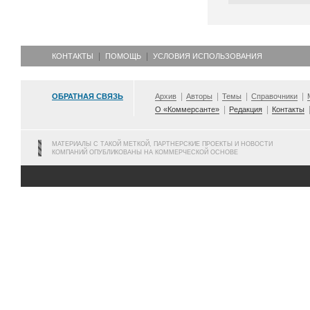
КОНТАКТЫ
ПОМОЩЬ
УСЛОВИЯ ИСПОЛЬЗОВАНИЯ
ОБРАТНАЯ СВЯЗЬ
Архив
Авторы
Темы
Справочники
О «Коммерсанте»
Редакция
Контакты
МАТЕРИАЛЫ С ТАКОЙ МЕТКОЙ, ПАРТНЕРСКИЕ ПРОЕКТЫ И НОВОСТИ
КОМПАНИЙ ОПУБЛИКОВАНЫ НА КОММЕРЧЕСКОЙ ОСНОВЕ