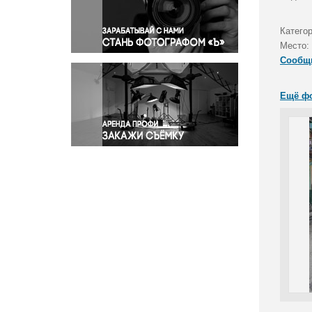
Правосудие
Происшествия и конфликты
Катего
Религия
Место:
Сообщ
Светская жизнь
Спорт
Ещё ф
Экология
Экономика и бизнес