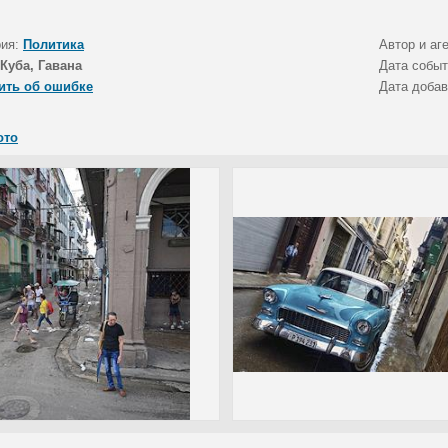
рия:
Политика
Автор и аг
Куба, Гавана
Дата собы
ить об ошибке
Дата доба
ото