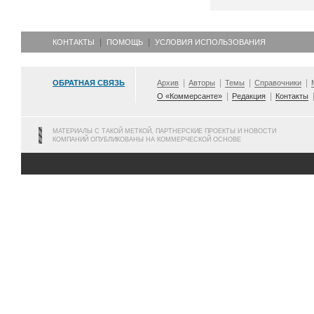
КОНТАКТЫ
ПОМОЩЬ
УСЛОВИЯ ИСПОЛЬЗОВАНИЯ
ОБРАТНАЯ СВЯЗЬ
Архив
Авторы
Темы
Справочники
О «Коммерсанте»
Редакция
Контакты
МАТЕРИАЛЫ С ТАКОЙ МЕТКОЙ, ПАРТНЕРСКИЕ ПРОЕКТЫ И НОВОСТИ
КОМПАНИЙ ОПУБЛИКОВАНЫ НА КОММЕРЧЕСКОЙ ОСНОВЕ