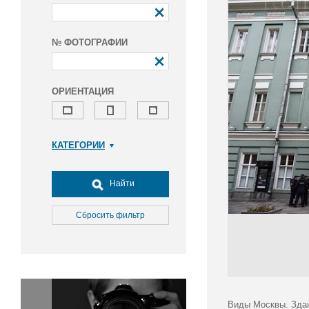
№ ФОТОГРАФИИ
ОРИЕНТАЦИЯ
КАТЕГОРИИ
Армия и ВПК
Досуг, туризм и отдых
Найти
Культура
Медицина
Сбросить фильтр
Наука
Образование
Общество
Окружающая среда
Политика
Виды Москвы. Зда