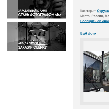
Правосудие
Происшествия и конфликты
Категория:
Окружа
Религия
Место:
Россия, М
Сообщить об оши
Светская жизнь
Спорт
Ещё фото
Экология
Экономика и бизнес