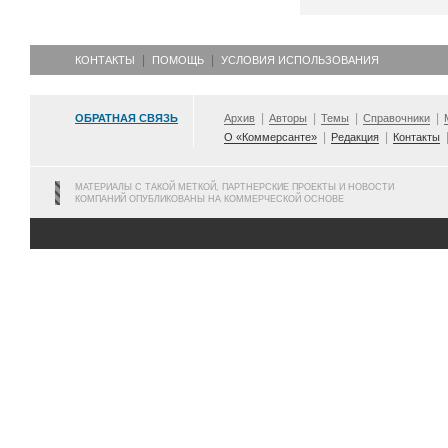
КОНТАКТЫ
ПОМОЩЬ
УСЛОВИЯ ИСПОЛЬЗОВАНИЯ
ОБРАТНАЯ СВЯЗЬ
Архив
Авторы
Темы
Справочники
О «Коммерсанте»
Редакция
Контакты
МАТЕРИАЛЫ С ТАКОЙ МЕТКОЙ, ПАРТНЕРСКИЕ ПРОЕКТЫ И НОВОСТИ
КОМПАНИЙ ОПУБЛИКОВАНЫ НА КОММЕРЧЕСКОЙ ОСНОВЕ