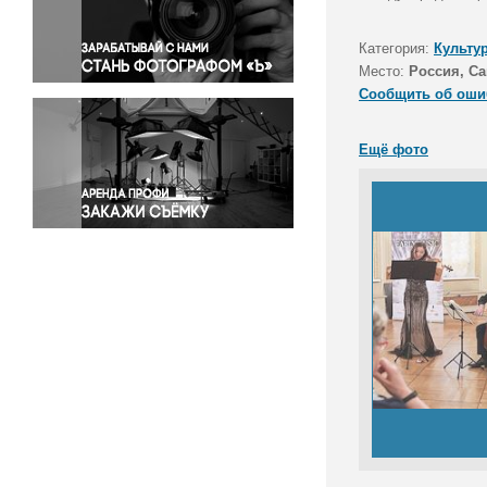
Правосудие
Происшествия и конфликты
Категория:
Культу
Религия
Место:
Россия, Са
Сообщить об оши
Светская жизнь
Спорт
Ещё фото
Экология
Экономика и бизнес