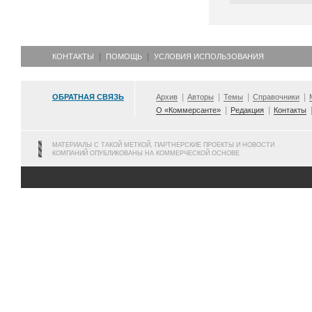
КОНТАКТЫ
ПОМОЩЬ
УСЛОВИЯ ИСПОЛЬЗОВАНИЯ
ОБРАТНАЯ СВЯЗЬ
Архив
Авторы
Темы
Справочники
О «Коммерсанте»
Редакция
Контакты
МАТЕРИАЛЫ С ТАКОЙ МЕТКОЙ, ПАРТНЕРСКИЕ ПРОЕКТЫ И НОВОСТИ
КОМПАНИЙ ОПУБЛИКОВАНЫ НА КОММЕРЧЕСКОЙ ОСНОВЕ