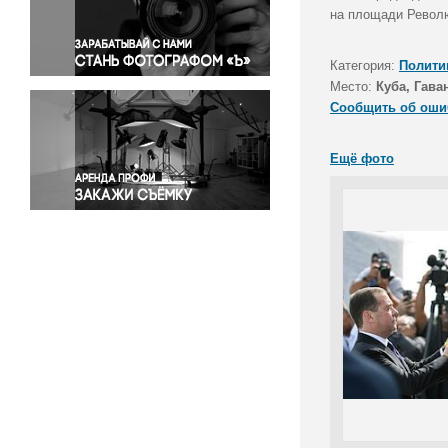
Правосудие
на площади Револ
Происшествия и конфликты
Религия
Категория:
Полити
Место:
Куба, Гава
Светская жизнь
Сообщить об оши
Спорт
Экология
Ещё фото
Экономика и бизнес