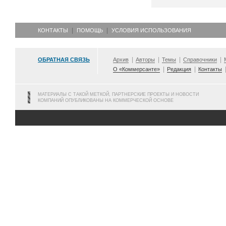
КОНТАКТЫ
ПОМОЩЬ
УСЛОВИЯ ИСПОЛЬЗОВАНИЯ
ОБРАТНАЯ СВЯЗЬ
Архив
Авторы
Темы
Справочники
О «Коммерсанте»
Редакция
Контакты
МАТЕРИАЛЫ С ТАКОЙ МЕТКОЙ, ПАРТНЕРСКИЕ ПРОЕКТЫ И НОВОСТИ
КОМПАНИЙ ОПУБЛИКОВАНЫ НА КОММЕРЧЕСКОЙ ОСНОВЕ