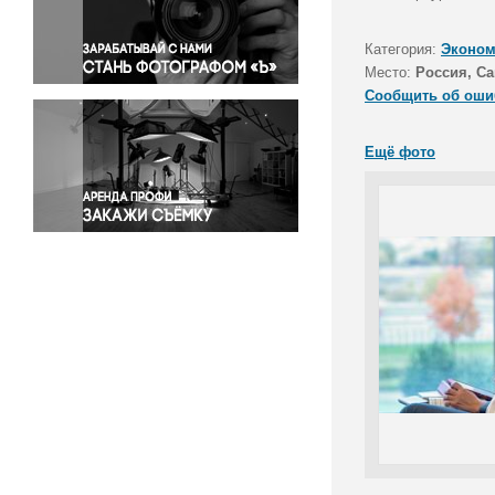
Правосудие
Происшествия и конфликты
Категория:
Эконом
Религия
Место:
Россия, Са
Сообщить об оши
Светская жизнь
Спорт
Ещё фото
Экология
Экономика и бизнес