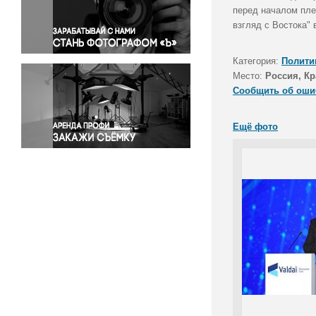
Правосудие
перед началом пле
взгляд с Востока" 
Происшествия и конфликты
Религия
Категория:
Полити
Светская жизнь
Место:
Россия, Кр
Спорт
Сообщить об оши
Экология
Экономика и бизнес
Ещё фото