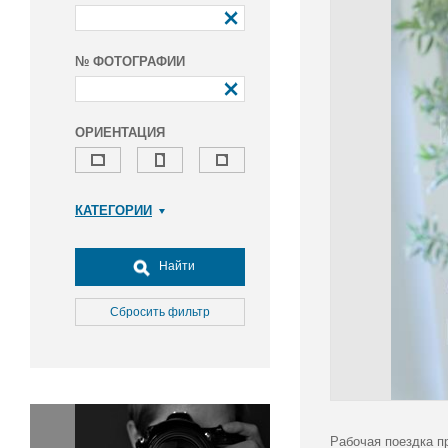
№ ФОТОГРАФИИ
ОРИЕНТАЦИЯ
КАТЕГОРИИ
Армия и ВПК
Досуг, туризм и отдых
Найти
Культура
Медицина
Сбросить фильтр
Наука
Образование
Общество
Окружающая среда
Политика
Рабочая поездка п