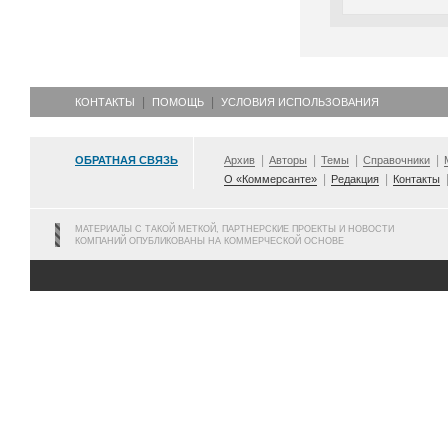
КОНТАКТЫ
ПОМОЩЬ
УСЛОВИЯ ИСПОЛЬЗОВАНИЯ
ОБРАТНАЯ СВЯЗЬ
Архив
Авторы
Темы
Справочники
О «Коммерсанте»
Редакция
Контакты
МАТЕРИАЛЫ С ТАКОЙ МЕТКОЙ, ПАРТНЕРСКИЕ ПРОЕКТЫ И НОВОСТИ
КОМПАНИЙ ОПУБЛИКОВАНЫ НА КОММЕРЧЕСКОЙ ОСНОВЕ