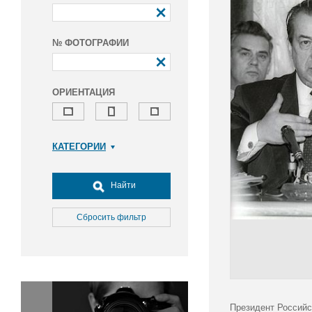
№ ФОТОГРАФИИ
ОРИЕНТАЦИЯ
КАТЕГОРИИ
Армия и ВПК
Досуг, туризм и отдых
Найти
Культура
Медицина
Сбросить фильтр
Наука
Образование
Общество
Окружающая среда
Политика
Президент Российс