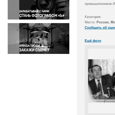
Правосудие
промышленников Ив
Происшествия и конфликты
Религия
Категория:
Место:
Россия, М
Светская жизнь
Сообщить об оши
Спорт
Экология
Ещё фото
Экономика и бизнес