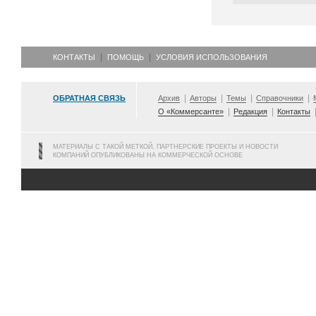
КОНТАКТЫ
ПОМОЩЬ
УСЛОВИЯ ИСПОЛЬЗОВАНИЯ
ОБРАТНАЯ СВЯЗЬ
Архив
Авторы
Темы
Справочники
О «Коммерсанте»
Редакция
Контакты
МАТЕРИАЛЫ С ТАКОЙ МЕТКОЙ, ПАРТНЕРСКИЕ ПРОЕКТЫ И НОВОСТИ
КОМПАНИЙ ОПУБЛИКОВАНЫ НА КОММЕРЧЕСКОЙ ОСНОВЕ