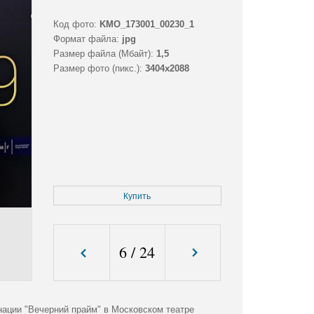
Код фото:
KMO_173001_00230_1
Формат файла:
jpg
Размер файла (Мбайт):
1,5
Размер фото (пикс.):
3404x2088
Купить
6
/
24
ации "Вечерний прайм" в Московском театре