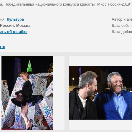
а. Победительница национального конкурса красоты "Мисс Россия-2019"
рия:
Культура
Автор и аг
Россия, Москва
Дата собы
ить об ошибке
Дата доба
ото