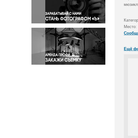
Правосудие
мюзикл
Происшествия и конфликты
Религия
Катего
Место:
Светская жизнь
Сообщ
Спорт
Экология
Ещё ф
Экономика и бизнес