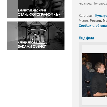
Правосудие
мюзикла. Телеведу
Происшествия и конфликты
Религия
Категория:
Культу
Место:
Россия, М
Светская жизнь
Сообщить об оши
Спорт
Экология
Ещё фото
Экономика и бизнес