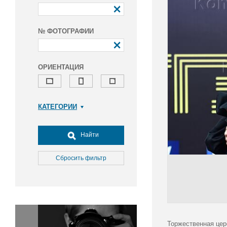
№ ФОТОГРАФИИ
ОРИЕНТАЦИЯ
КАТЕГОРИИ
Армия и ВПК
Досуг, туризм и отдых
Найти
Культура
Медицина
Сбросить фильтр
Наука
Образование
Общество
Окружающая среда
Политика
Торжественная цер