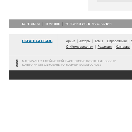
КОНТАКТЫ
ПОМОЩЬ
УСЛОВИЯ ИСПОЛЬЗОВАНИЯ
ОБРАТНАЯ СВЯЗЬ
Архив
Авторы
Темы
Справочники
О «Коммерсанте»
Редакция
Контакты
МАТЕРИАЛЫ С ТАКОЙ МЕТКОЙ, ПАРТНЕРСКИЕ ПРОЕКТЫ И НОВОСТИ
КОМПАНИЙ ОПУБЛИКОВАНЫ НА КОММЕРЧЕСКОЙ ОСНОВЕ