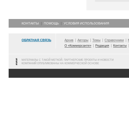
КОНТАКТЫ
ПОМОЩЬ
УСЛОВИЯ ИСПОЛЬЗОВАНИЯ
ОБРАТНАЯ СВЯЗЬ
Архив
Авторы
Темы
Справочники
О «Коммерсанте»
Редакция
Контакты
МАТЕРИАЛЫ С ТАКОЙ МЕТКОЙ, ПАРТНЕРСКИЕ ПРОЕКТЫ И НОВОСТИ
КОМПАНИЙ ОПУБЛИКОВАНЫ НА КОММЕРЧЕСКОЙ ОСНОВЕ