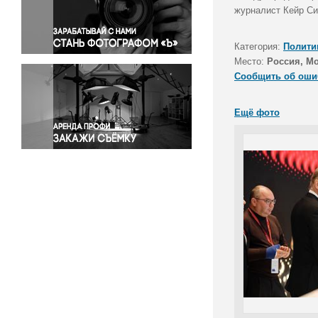
Правосудие
журналист Кейр Си
Происшествия и конфликты
Религия
Категория:
Полити
Место:
Россия, М
Светская жизнь
Сообщить об оши
Спорт
Экология
Ещё фото
Экономика и бизнес