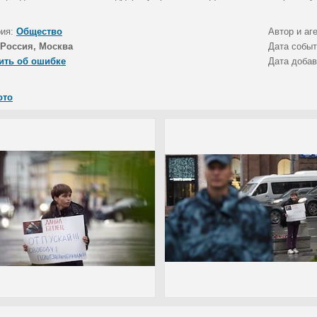
рия:
Общество
Автор и аг
Россия, Москва
Дата собы
ить об ошибке
Дата доба
ото