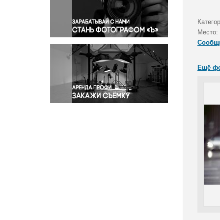
Правосудие
Происшествия и конфликты
Катего
Религия
Место:
Сообщ
Светская жизнь
Спорт
Ещё ф
Экология
Экономика и бизнес