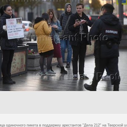
ца одиночного пикета в поддержку арестантов "Дела 212" на Тверской у