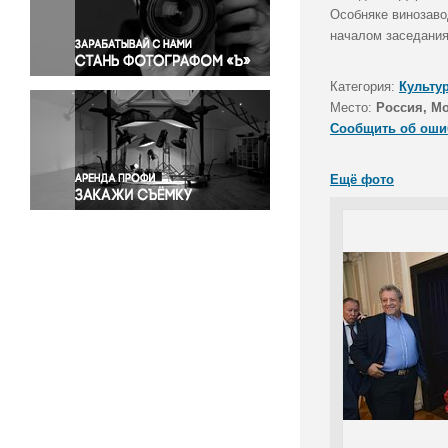
Правосудие
Особняке винозаво
началом заседания
Происшествия и конфликты
Религия
Категория:
Культу
Светская жизнь
Место:
Россия, М
Спорт
Сообщить об оши
Экология
Экономика и бизнес
Ещё фото