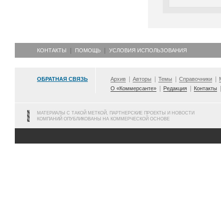
КОНТАКТЫ
ПОМОЩЬ
УСЛОВИЯ ИСПОЛЬЗОВАНИЯ
ОБРАТНАЯ СВЯЗЬ
Архив
Авторы
Темы
Справочники
О «Коммерсанте»
Редакция
Контакты
МАТЕРИАЛЫ С ТАКОЙ МЕТКОЙ, ПАРТНЕРСКИЕ ПРОЕКТЫ И НОВОСТИ
КОМПАНИЙ ОПУБЛИКОВАНЫ НА КОММЕРЧЕСКОЙ ОСНОВЕ