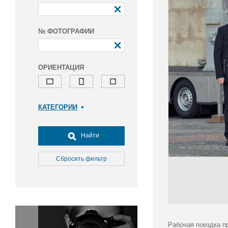
№ ФОТОГРАФИИ
ОРИЕНТАЦИЯ
КАТЕГОРИИ
Армия и ВПК
Досуг, туризм и отдых
Найти
Культура
Медицина
Сбросить фильтр
Наука
Образование
Общество
Окружающая среда
Политика
Рабочая поездка 