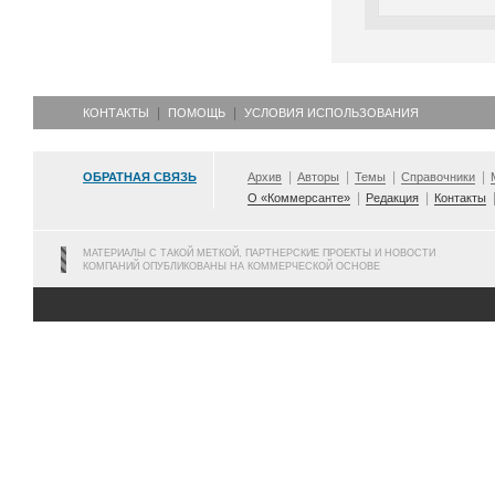
КОНТАКТЫ
ПОМОЩЬ
УСЛОВИЯ ИСПОЛЬЗОВАНИЯ
ОБРАТНАЯ СВЯЗЬ
Архив
Авторы
Темы
Справочники
О «Коммерсанте»
Редакция
Контакты
МАТЕРИАЛЫ С ТАКОЙ МЕТКОЙ, ПАРТНЕРСКИЕ ПРОЕКТЫ И НОВОСТИ
КОМПАНИЙ ОПУБЛИКОВАНЫ НА КОММЕРЧЕСКОЙ ОСНОВЕ