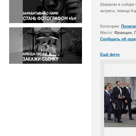
Правосудие
Шираком в соборе 
актриса, певица Ка
Происшествия и конфликты
Религия
Категория:
Полити
Светская жизнь
Место:
Франция, 
Спорт
Сообщить об оши
Экология
Экономика и бизнес
Ещё фото