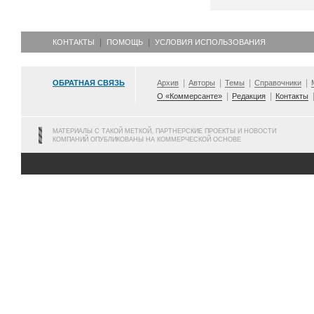
КОНТАКТЫ
ПОМОЩЬ
УСЛОВИЯ ИСПОЛЬЗОВАНИЯ
ОБРАТНАЯ СВЯЗЬ
Архив
Авторы
Темы
Справочники
О «Коммерсанте»
Редакция
Контакты
МАТЕРИАЛЫ С ТАКОЙ МЕТКОЙ, ПАРТНЕРСКИЕ ПРОЕКТЫ И НОВОСТИ
КОМПАНИЙ ОПУБЛИКОВАНЫ НА КОММЕРЧЕСКОЙ ОСНОВЕ