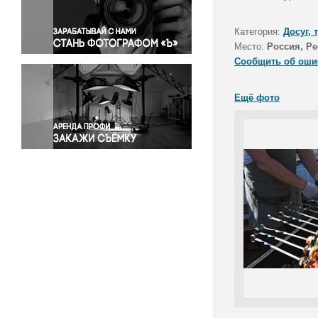
Правосудие
Происшествия и конфликты
Категория:
Досуг, 
Религия
Место:
Россия, Р
Сообщить об оши
Светская жизнь
Спорт
Ещё фото
Экология
Экономика и бизнес