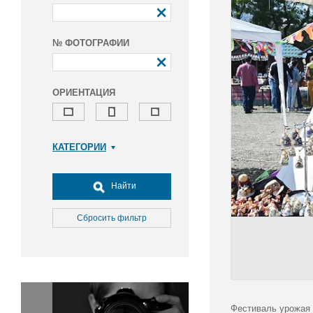
№ ФОТОГРАФИИ
ОРИЕНТАЦИЯ
КАТЕГОРИИ
Армия и ВПК
Досуг, туризм и отдых
Найти
Культура
Медицина
Сбросить фильтр
Наука
Образование
Общество
Окружающая среда
Политика
Фестиваль урожая 