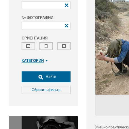
№ ФОТОГРАФИИ
ОРИЕНТАЦИЯ
КАТЕГОРИИ
Армия и ВПК
Досуг, туризм и отдых
Найти
Культура
Медицина
Сбросить фильтр
Наука
Образование
Общество
Окружающая среда
Политика
Учебно-практическ