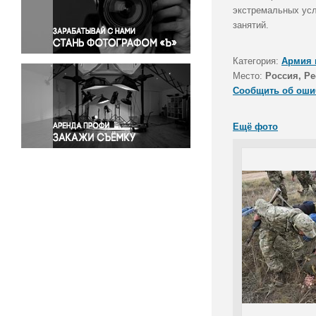
Правосудие
экстремальных усл
занятий.
Происшествия и конфликты
Религия
Категория:
Армия 
Светская жизнь
Место:
Россия, Р
Спорт
Сообщить об оши
Экология
Экономика и бизнес
Ещё фото