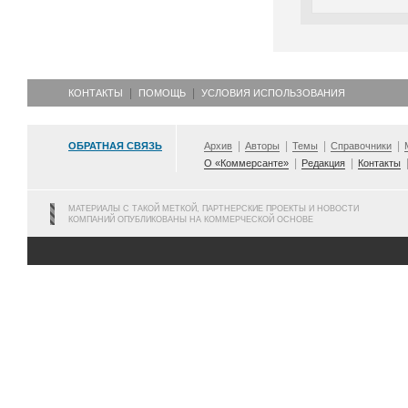
КОНТАКТЫ
ПОМОЩЬ
УСЛОВИЯ ИСПОЛЬЗОВАНИЯ
ОБРАТНАЯ СВЯЗЬ
Архив
Авторы
Темы
Справочники
О «Коммерсанте»
Редакция
Контакты
МАТЕРИАЛЫ С ТАКОЙ МЕТКОЙ, ПАРТНЕРСКИЕ ПРОЕКТЫ И НОВОСТИ
КОМПАНИЙ ОПУБЛИКОВАНЫ НА КОММЕРЧЕСКОЙ ОСНОВЕ