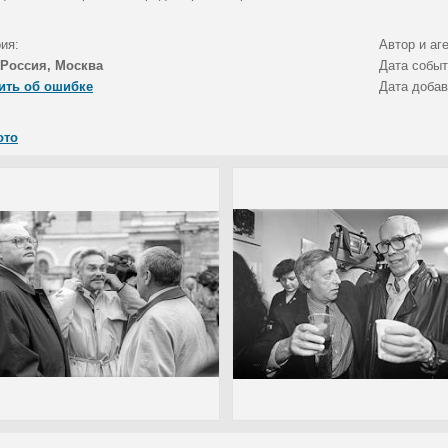
ия:
Автор и аг
Россия, Москва
Дата собы
ить об ошибке
Дата доба
ото