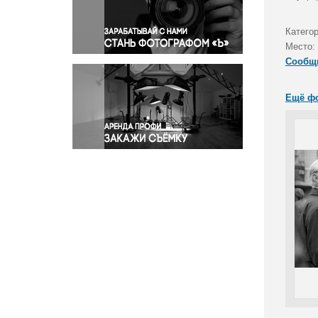
Правосудие
Происшествия и конфликты
Категор
Религия
Место:
Сообщ
Светская жизнь
Спорт
Ещё ф
Экология
Экономика и бизнес