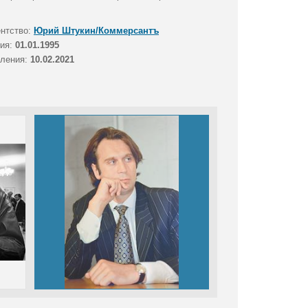
ентство:
Юрий Штукин/Коммерсантъ
тия:
01.01.1995
вления:
10.02.2021