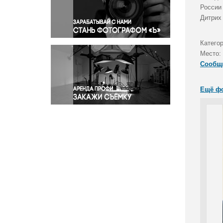
Правосудие
России
Дитрих
Происшествия и конфликты
Религия
Катего
Светская жизнь
Место:
Спорт
Сообщ
Экология
Экономика и бизнес
Ещё ф