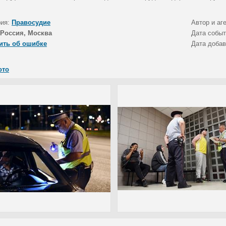
рия:
Правосудие
Автор и аг
Россия, Москва
Дата собы
ить об ошибке
Дата доба
ото