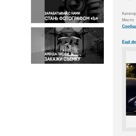
Правосудие
Происшествия и конфликты
Катего
Религия
Место:
Сообщ
Светская жизнь
Спорт
Ещё ф
Экология
Экономика и бизнес