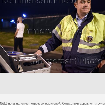
ИБДД по выявлению нетрезвых водителей. Сотрудники дорожно-патрульн