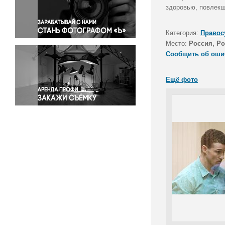
Правосудие
здоровью, повлекш
Происшествия и конфликты
Религия
Категория:
Правос
Место:
Россия, Ро
Светская жизнь
Сообщить об оши
Спорт
Экология
Ещё фото
Экономика и бизнес