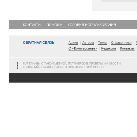
КОНТАКТЫ
ПОМОЩЬ
УСЛОВИЯ ИСПОЛЬЗОВАНИЯ
ОБРАТНАЯ СВЯЗЬ
Архив
Авторы
Темы
Справочники
О «Коммерсанте»
Редакция
Контакты
МАТЕРИАЛЫ С ТАКОЙ МЕТКОЙ, ПАРТНЕРСКИЕ ПРОЕКТЫ И НОВОСТИ
КОМПАНИЙ ОПУБЛИКОВАНЫ НА КОММЕРЧЕСКОЙ ОСНОВЕ