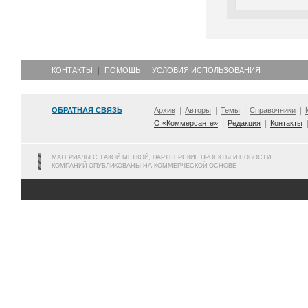
КОНТАКТЫ
ПОМОЩЬ
УСЛОВИЯ ИСПОЛЬЗОВАНИЯ
ОБРАТНАЯ СВЯЗЬ
Архив
Авторы
Темы
Справочники
О «Коммерсанте»
Редакция
Контакты
МАТЕРИАЛЫ С ТАКОЙ МЕТКОЙ, ПАРТНЕРСКИЕ ПРОЕКТЫ И НОВОСТИ
КОМПАНИЙ ОПУБЛИКОВАНЫ НА КОММЕРЧЕСКОЙ ОСНОВЕ