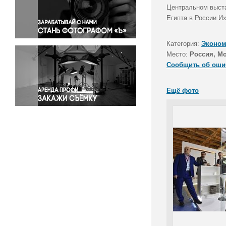
Правосудие
Центральном выста
Египта в России И
Происшествия и конфликты
Религия
Категория:
Эконом
Светская жизнь
Место:
Россия, М
Спорт
Сообщить об оши
Экология
Экономика и бизнес
Ещё фото