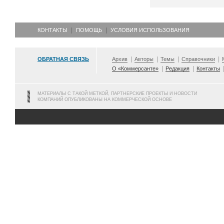
КОНТАКТЫ
ПОМОЩЬ
УСЛОВИЯ ИСПОЛЬЗОВАНИЯ
ОБРАТНАЯ СВЯЗЬ
Архив
Авторы
Темы
Справочники
О «Коммерсанте»
Редакция
Контакты
МАТЕРИАЛЫ С ТАКОЙ МЕТКОЙ, ПАРТНЕРСКИЕ ПРОЕКТЫ И НОВОСТИ
КОМПАНИЙ ОПУБЛИКОВАНЫ НА КОММЕРЧЕСКОЙ ОСНОВЕ