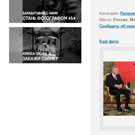
Правосудие
Происшествия и конфликты
Категория:
Полити
Религия
Место:
Россия, М
Сообщить об оши
Светская жизнь
Спорт
Ещё фото
Экология
Экономика и бизнес