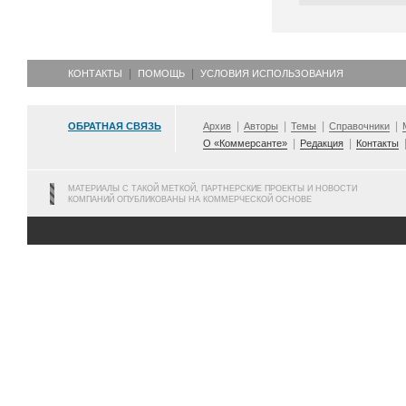
КОНТАКТЫ
ПОМОЩЬ
УСЛОВИЯ ИСПОЛЬЗОВАНИЯ
ОБРАТНАЯ СВЯЗЬ
Архив
Авторы
Темы
Справочники
О «Коммерсанте»
Редакция
Контакты
МАТЕРИАЛЫ С ТАКОЙ МЕТКОЙ, ПАРТНЕРСКИЕ ПРОЕКТЫ И НОВОСТИ
КОМПАНИЙ ОПУБЛИКОВАНЫ НА КОММЕРЧЕСКОЙ ОСНОВЕ