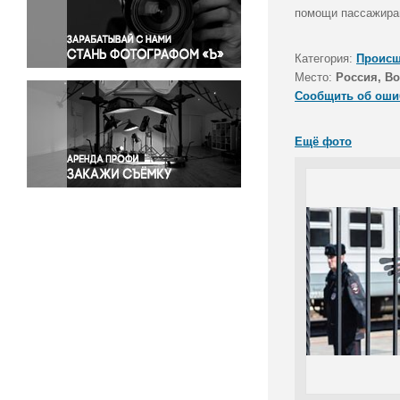
Правосудие
помощи пассажирам
Происшествия и конфликты
Религия
Категория:
Происш
Место:
Россия, В
Светская жизнь
Сообщить об оши
Спорт
Экология
Ещё фото
Экономика и бизнес