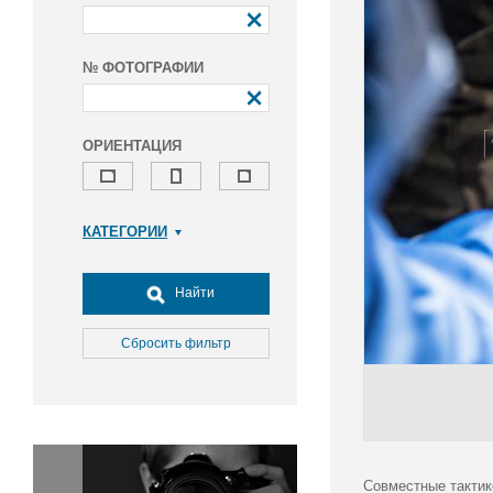
№ ФОТОГРАФИИ
ОРИЕНТАЦИЯ
КАТЕГОРИИ
Армия и ВПК
Досуг, туризм и отдых
Найти
Культура
Медицина
Сбросить фильтр
Наука
Образование
Общество
Окружающая среда
Политика
Совместные тактик