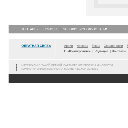
КОНТАКТЫ
ПОМОЩЬ
УСЛОВИЯ ИСПОЛЬЗОВАНИЯ
ОБРАТНАЯ СВЯЗЬ
Архив
Авторы
Темы
Справочники
О «Коммерсанте»
Редакция
Контакты
МАТЕРИАЛЫ С ТАКОЙ МЕТКОЙ, ПАРТНЕРСКИЕ ПРОЕКТЫ И НОВОСТИ
КОМПАНИЙ ОПУБЛИКОВАНЫ НА КОММЕРЧЕСКОЙ ОСНОВЕ