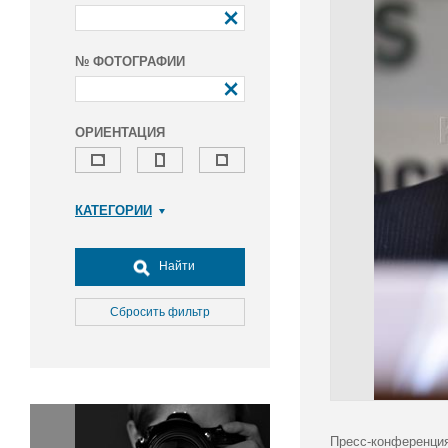
№ ФОТОГРАФИИ
ОРИЕНТАЦИЯ
КАТЕГОРИИ
Армия и ВПК
Досуг, туризм и отдых
Найти
Культура
Медицина
Сбросить фильтр
Наука
Образование
Общество
Окружающая среда
Политика
Пресс-конференция