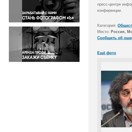
Правосудие
пресс-центре инфо
конференции.
Происшествия и конфликты
Религия
Категория:
Общест
Светская жизнь
Место:
Россия, М
Спорт
Сообщить об оши
Экология
Экономика и бизнес
Ещё фото