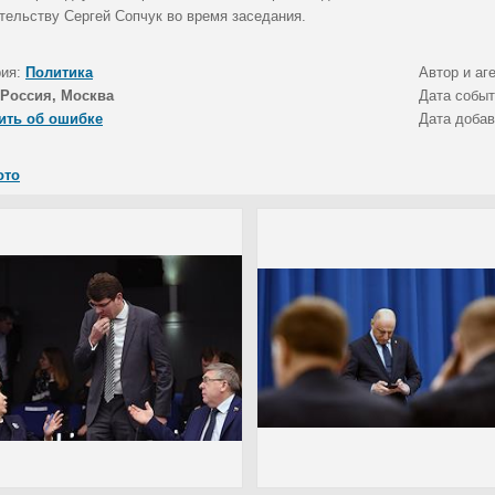
ительству Сергей Сопчук во время заседания.
рия:
Политика
Автор и аг
Россия, Москва
Дата собы
ить об ошибке
Дата доба
ото