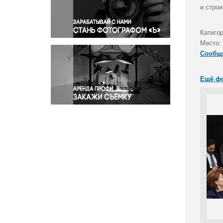
Правосудие
и стро
Происшествия и конфликты
Религия
Катего
Место:
Светская жизнь
Сообщ
Спорт
Экология
Ещё ф
Экономика и бизнес