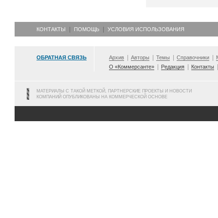
КОНТАКТЫ
ПОМОЩЬ
УСЛОВИЯ ИСПОЛЬЗОВАНИЯ
ОБРАТНАЯ СВЯЗЬ
Архив
Авторы
Темы
Справочники
О «Коммерсанте»
Редакция
Контакты
МАТЕРИАЛЫ С ТАКОЙ МЕТКОЙ, ПАРТНЕРСКИЕ ПРОЕКТЫ И НОВОСТИ
КОМПАНИЙ ОПУБЛИКОВАНЫ НА КОММЕРЧЕСКОЙ ОСНОВЕ