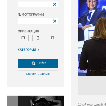
№ ФОТОГРАФИИ
ОРИЕНТАЦИЯ
КАТЕГОРИИ
Армия и ВПК
Досуг, туризм и отдых
Найти
Культура
Медицина
Сбросить фильтр
Наука
Образование
Общество
Окружающая среда
Политика
10-ый ежегодный И