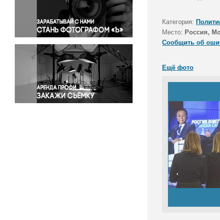
Правосудие
Происшествия и конфликты
Категория:
Полити
Религия
Место:
Россия, М
Сообщить об оши
Светская жизнь
Спорт
Ещё фото
Экология
Экономика и бизнес