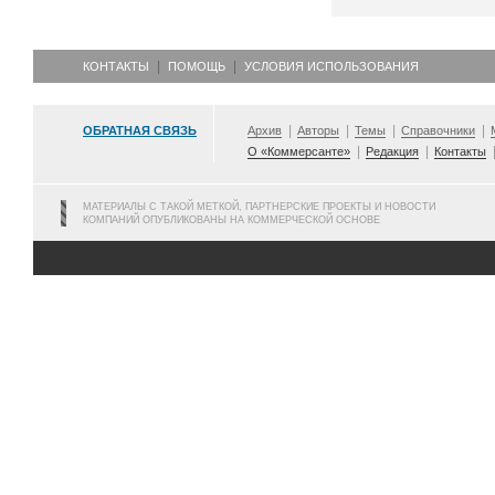
КОНТАКТЫ
ПОМОЩЬ
УСЛОВИЯ ИСПОЛЬЗОВАНИЯ
ОБРАТНАЯ СВЯЗЬ
Архив
Авторы
Темы
Справочники
О «Коммерсанте»
Редакция
Контакты
МАТЕРИАЛЫ С ТАКОЙ МЕТКОЙ, ПАРТНЕРСКИЕ ПРОЕКТЫ И НОВОСТИ
КОМПАНИЙ ОПУБЛИКОВАНЫ НА КОММЕРЧЕСКОЙ ОСНОВЕ