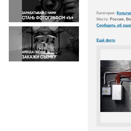
Правосудие
Происшествия и конфликты
Категория:
Культу
Религия
Место:
Россия, Во
Сообщить об оши
Светская жизнь
Спорт
Ещё фото
Экология
Экономика и бизнес