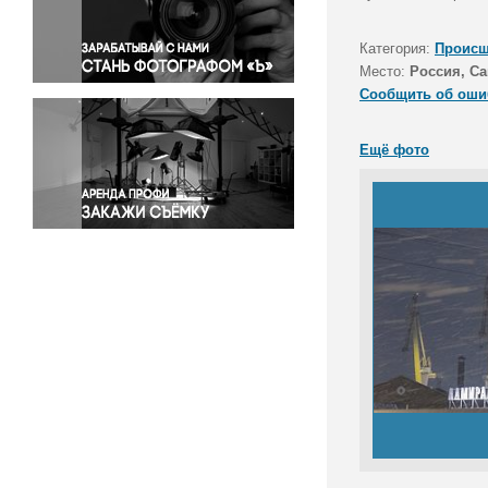
Правосудие
Происшествия и конфликты
Категория:
Происш
Религия
Место:
Россия, Са
Сообщить об оши
Светская жизнь
Спорт
Ещё фото
Экология
Экономика и бизнес