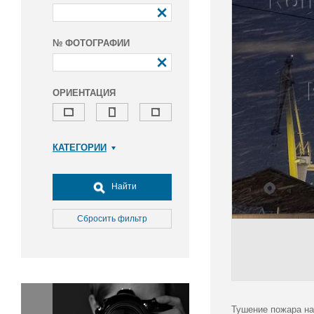
№ ФОТОГРАФИИ
ОРИЕНТАЦИЯ
КАТЕГОРИИ
Армия и ВПК
Досуг, туризм и отдых
Найти
Культура
Медицина
Сбросить фильтр
Наука
Образование
Общество
Окружающая среда
Политика
Тушение пожара на