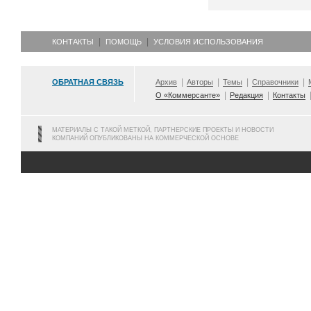
КОНТАКТЫ
ПОМОЩЬ
УСЛОВИЯ ИСПОЛЬЗОВАНИЯ
ОБРАТНАЯ СВЯЗЬ
Архив
Авторы
Темы
Справочники
О «Коммерсанте»
Редакция
Контакты
МАТЕРИАЛЫ С ТАКОЙ МЕТКОЙ, ПАРТНЕРСКИЕ ПРОЕКТЫ И НОВОСТИ
КОМПАНИЙ ОПУБЛИКОВАНЫ НА КОММЕРЧЕСКОЙ ОСНОВЕ