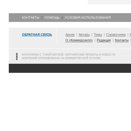
КОНТАКТЫ
ПОМОЩЬ
УСЛОВИЯ ИСПОЛЬЗОВАНИЯ
ОБРАТНАЯ СВЯЗЬ
Архив
Авторы
Темы
Справочники
О «Коммерсанте»
Редакция
Контакты
МАТЕРИАЛЫ С ТАКОЙ МЕТКОЙ, ПАРТНЕРСКИЕ ПРОЕКТЫ И НОВОСТИ
КОМПАНИЙ ОПУБЛИКОВАНЫ НА КОММЕРЧЕСКОЙ ОСНОВЕ