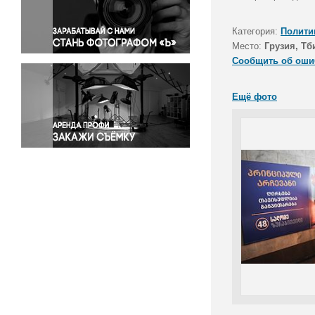
Правосудие
Происшествия и конфликты
Категория:
Полити
Религия
Место:
Грузия, Тб
Сообщить об оши
Светская жизнь
Спорт
Ещё фото
Экология
Экономика и бизнес